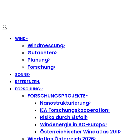
WIND
Windmessung
Gutachten
Planung
Forschung
SONNE
REFERENZEN
FORSCHUNG
FORSCHUNGSPROJEKTE
Nanostrukturierung
IEA Forschungskooperation
Risiko durch Eisfall
Windenergie in SO-Europa
Österreichischer Windatlas 2011
Windatlas Österreich 2026