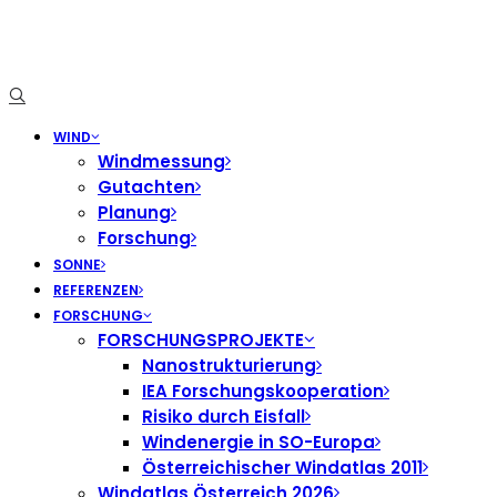
WIND
Windmessung
Gutachten
Planung
Forschung
SONNE
REFERENZEN
FORSCHUNG
FORSCHUNGSPROJEKTE
Nanostrukturierung
IEA Forschungskooperation
Risiko durch Eisfall
Windenergie in SO-Europa
Österreichischer Windatlas 2011
Windatlas Österreich 2026