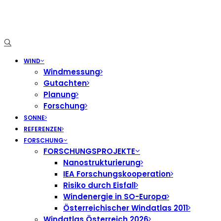
WIND
Windmessung
Gutachten
Planung
Forschung
SONNE
REFERENZEN
FORSCHUNG
FORSCHUNGSPROJEKTE
Nanostrukturierung
IEA Forschungskooperation
Risiko durch Eisfall
Windenergie in SO-Europa
Österreichischer Windatlas 2011
Windatlas Österreich 2026