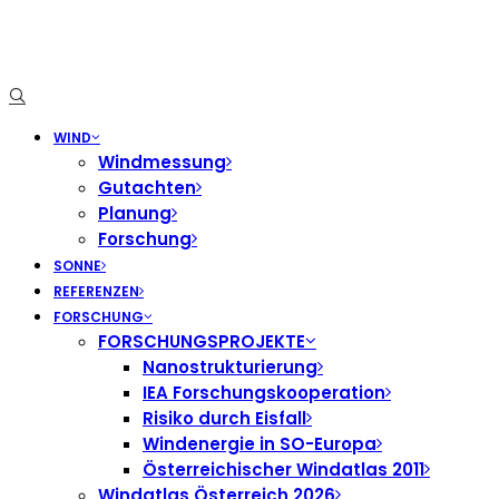
WIND
Windmessung
Gutachten
Planung
Forschung
SONNE
REFERENZEN
FORSCHUNG
FORSCHUNGSPROJEKTE
Nanostrukturierung
IEA Forschungskooperation
Risiko durch Eisfall
Windenergie in SO-Europa
Österreichischer Windatlas 2011
Windatlas Österreich 2026