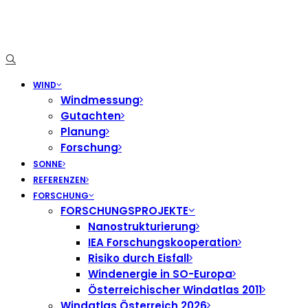
WIND
Windmessung
Gutachten
Planung
Forschung
SONNE
REFERENZEN
FORSCHUNG
FORSCHUNGSPROJEKTE
Nanostrukturierung
IEA Forschungskooperation
Risiko durch Eisfall
Windenergie in SO-Europa
Österreichischer Windatlas 2011
Windatlas Österreich 2026