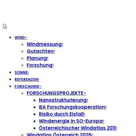
WIND
Windmessung
Gutachten
Planung
Forschung
SONNE
REFERENZEN
FORSCHUNG
FORSCHUNGSPROJEKTE
Nanostrukturierung
IEA Forschungskooperation
Risiko durch Eisfall
Windenergie in SO-Europa
Österreichischer Windatlas 2011
Windatlas Österreich 2026